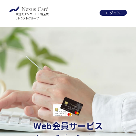
ログイン
東証スタンダード上場企業
Jトラストグループ
ETCカード
Nexus Global Card
NC-ETC CARD
Nexus Card
Web会員サービス
Exclusively for foreign residents