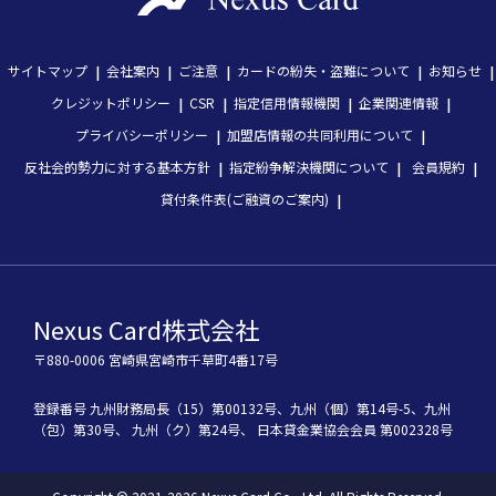
サイトマップ
会社案内
ご注意
カードの紛失・盗難について
お知らせ
クレジットポリシー
CSR
指定信用情報機関
企業関連情報
プライバシーポリシー
加盟店情報の共同利用について
反社会的勢力に対する基本方針
指定紛争解決機関について
会員規約
貸付条件表(ご融資のご案内)
Nexus Card株式会社
〒880-0006 宮崎県宮崎市千草町4番17号
登録番号
九州財務局長（15）第00132号、
九州（個）第14号-5、
九州
（包）第30号、
九州（ク）第24号、
 日本貸金業協会会員 第002328号