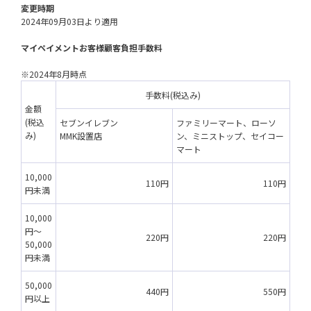
変更時期
2024年09月03日より適用

マイペイメントお客様顧客負担手数料
※2024年8月時点
手数料(税込み)
金額
(税込
セブンイレブン
ファミリーマート、ローソ
み)
MMK設置店
ン、ミニストップ、セイコー
マート
10,000
110円
110円
円未満
10,000
円～
220円
220円
50,000
円未満
50,000
440円
550円
円以上