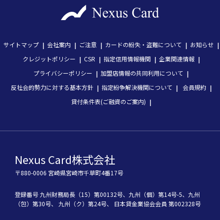
サイトマップ
会社案内
ご注意
カードの紛失・盗難について
お知らせ
クレジットポリシー
CSR
指定信用情報機関
企業関連情報
プライバシーポリシー
加盟店情報の共同利用について
反社会的勢力に対する基本方針
指定紛争解決機関について
会員規約
貸付条件表(ご融資のご案内)
Nexus Card株式会社
〒880-0006 宮崎県宮崎市千草町4番17号
登録番号
九州財務局長（15）第00132号、
九州（個）第14号-5、
九州
（包）第30号、
九州（ク）第24号、
 日本貸金業協会会員 第002328号