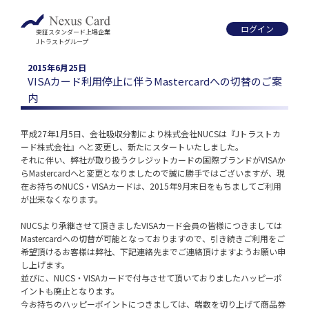
ログイン
東証スタンダード上場企業
Jトラストグループ
2015年6月25日
VISAカード利用停止に伴うMastercardへの切替のご案
内
平成27年1月5日、会社吸収分割により株式会社NUCSは『Jトラストカ
ード株式会社』へと変更し、新たにスタートいたしました。

それに伴い、弊社が取り扱うクレジットカードの国際ブランドがVISAか
らMastercardへと変更となりましたので誠に勝手ではございますが、現
在お持ちのNUCS・VISAカードは、2015年9月末日をもちましてご利用
が出来なくなります。
NUCSより承継させて頂きましたVISAカード会員の皆様につきましては
Mastercardへの切替が可能となっておりますので、引き続きご利用をご
希望頂けるお客様は弊社、下記連絡先までご連絡頂けますようお願い申
し上げます。

並びに、NUCS・VISAカードで付与させて頂いておりましたハッピーポ
イントも廃止となります。

今お持ちのハッピーポイントにつきましては、端数を切り上げて商品券