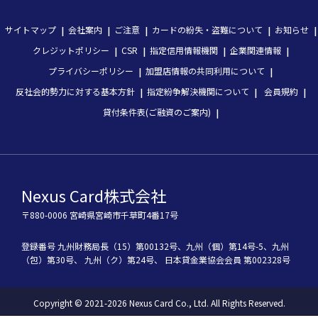
サイトマップ
会社案内
ご注意
カードの紛失・盗難について
お知らせ
クレジットポリシー
CSR
指定信用情報機関
企業関連情報
プライバシーポリシー
加盟店情報の共同利用について
反社会的勢力に対する基本方針
指定紛争解決機関について
会員規約
貸付条件表(ご融資のご案内)
Nexus Card株式会社
〒880-0006 宮崎県宮崎市千草町4番17号
登録番号
九州財務局長（15）第00132号、
九州（個）第14号-5、
九州
（包）第30号、
九州（ク）第24号、
 日本貸金業協会会員 第002328号
Copyright © 2021-2026 Nexus Card Co., Ltd. All Rights Reserved.