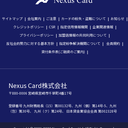
サイトマップ
会社案内
ご注意
カードの紛失・盗難について
お知らせ
クレジットポリシー
CSR
指定信用情報機関
企業関連情報
プライバシーポリシー
加盟店情報の共同利用について
反社会的勢力に対する基本方針
指定紛争解決機関について
会員規約
貸付条件表(ご融資のご案内)
Nexus Card株式会社
〒880-0006 宮崎県宮崎市千草町4番17号
登録番号
九州財務局長（15）第00132号、
九州（個）第14号-5、
九州
（包）第30号、
九州（ク）第24号、
 日本貸金業協会会員 第002328号