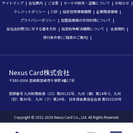
サイトマップ
会社案内
ご注意
カードの紛失・盗難について
お知らせ
クレジットポリシー
CSR
指定信用情報機関
企業関連情報
プライバシーポリシー
加盟店情報の共同利用について
反社会的勢力に対する基本方針
指定紛争解決機関について
会員規約
貸付条件表(ご融資のご案内)
Nexus Card株式会社
〒880-0006 宮崎県宮崎市千草町4番17号
登録番号
九州財務局長（15）第00132号、
九州（個）第14号-5、
九州
（包）第30号、
九州（ク）第24号、
 日本貸金業協会会員 第002328号
Copyright © 2021-2026 Nexus Card Co., Ltd. All Rights Reserved.