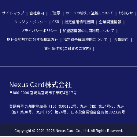
サイトマップ
会社案内
ご注意
カードの紛失・盗難について
お知らせ
クレジットポリシー
CSR
指定信用情報機関
企業関連情報
プライバシーポリシー
加盟店情報の共同利用について
反社会的勢力に対する基本方針
指定紛争解決機関について
会員規約
貸付条件表(ご融資のご案内)
Nexus Card株式会社
〒880-0006 宮崎県宮崎市千草町4番17号
登録番号
九州財務局長（15）第00132号、
九州（個）第14号-5、
九州
（包）第30号、
九州（ク）第24号、
 日本貸金業協会会員 第002328号
Copyright © 2021-2026 Nexus Card Co., Ltd. All Rights Reserved.