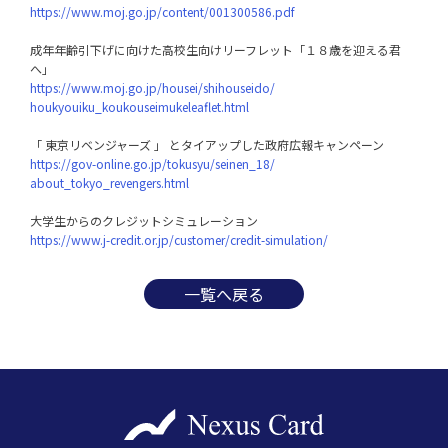
https://www.moj.go.jp/content/001300586.pdf
成年年齢引下げに向けた高校生向けリーフレット「１８歳を迎える君
https://www.moj.go.jp/housei/shihouseido/

houkyouiku_koukouseimukeleaflet.html
https://gov-online.go.jp/tokusyu/seinen_18/

about_tokyo_revengers.html
https://www.j-credit.or.jp/customer/credit-simulation/
一覧へ戻る